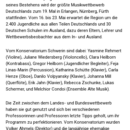
seines Bestehens wird der größte Musikwettbewerb
Deutschlands zum 19. Mal in Erlangen, Nürnberg, Fürth
stattfinden. Vom 16. bis 23. Mai erwartet die Region um die
2.400 Jugendliche aus allen Teilen Deutschlands und 30
Deutschen Schulen im Ausland, dazu deren Eltern, Lehrer und
Wettbewerbsbeobachter aus dem In- und Ausland.
Vom Konservatorium Schwerin sind dabei: Yasmine Rehmert
(Violine), Juliane Wiedersberg (Violoncello), Clara Heilborn
(Kontrabass), Gregor Heilborn (Jugendlicher Begleiter), Feja
Linas-Marin (Percussion), Katharina Schütte (Klavier), Carla
Henze (Oboe), Danilo Volpyansky (Klavier), Johanna Mill
(Querflöte), Erik Jahn (Klavier), Rebecca Zschunke, Lukas
Schermer, und Melchior Condoi (Ensemble Alte Musik).
Die Zeit zwischen dem Landes- und Bundeswettbewerb
haben sie gut genutzt und sich bei verschiedenen
Professorinnen und Professoren letzte Tipps geholt, um ihr
Programm zu perfektionieren. Vom Konservatorium wurden
Volker Ahmels (Direktor) und die langjährige ehemalige