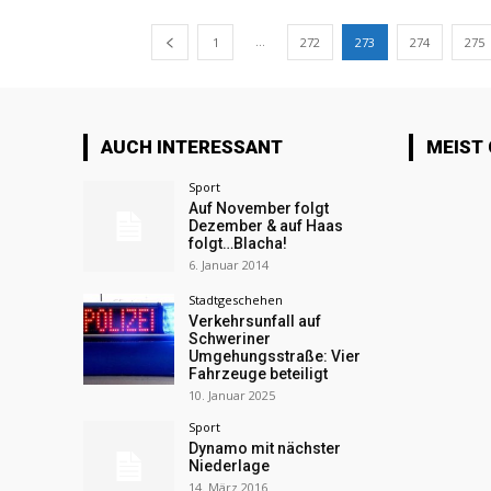
...
1
272
273
274
275
AUCH INTERESSANT
MEIST
Sport
Auf November folgt
Dezember & auf Haas
folgt…Blacha!
6. Januar 2014
Stadtgeschehen
Verkehrsunfall auf
Schweriner
Umgehungsstraße: Vier
Fahrzeuge beteiligt
10. Januar 2025
Sport
Dynamo mit nächster
Niederlage
14. März 2016